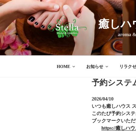
コ
ン
テ
癒しハ
ン
ツ
aroma & rel
へ
ス
キ
ッ
HOME
お知らせ
リラク
プ
予約システ
2026/04/10
いつも癒しハウス 
このたび予約システ
ブックマークいただ
https://癒しハウ