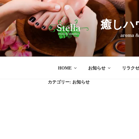
コ
ン
テ
癒しハ
ン
ツ
aroma & rel
へ
ス
キ
ッ
HOME
お知らせ
リラク
プ
カテゴリー:
お知らせ