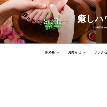
コ
ン
テ
癒しハ
ン
ツ
aroma & rel
へ
ス
キ
ッ
HOME
お知らせ
リラク
プ