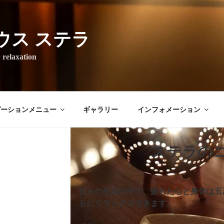
ウス ステラ
axation
ゼーションメニュー
ギャラリー
インフォメーション
ステラの
日々の生活の中で、疲れた心と身体は五
もにリラックスできます。