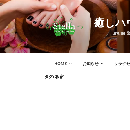
コ
ン
テ
癒しハ
ン
ツ
aroma & rel
へ
ス
キ
ッ
HOME
お知らせ
リラク
プ
タグ:
板宿