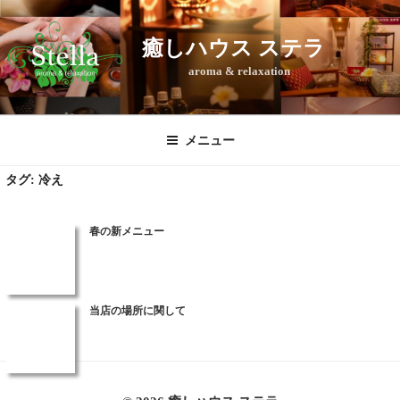
コ
ン
癒しハウス ステラ
テ
aroma & relaxation
ン
ツ
へ
ス
メニュー
キ
タグ:
冷え
ッ
プ
春の新メニュー
当店の場所に関して