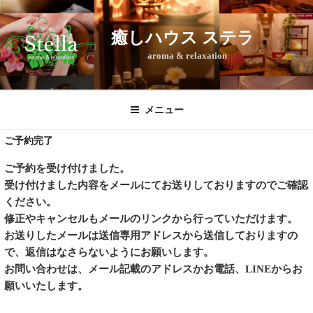
コ
ン
癒しハウス ステラ
テ
aroma & relaxation
ン
ツ
へ
ス
メニュー
キ
ご予約完了
ッ
プ
ご予約を受け付けました。
受け付けました内容をメールにてお送りしておりますのでご確認
ください。
修正やキャンセルもメールのリンクから行っていただけます。
お送りしたメールは送信専用アドレスから送信しておりますの
で、返信はなさらないようにお願いします。
お問い合わせは、メール記載のアドレスかお電話、LINEからお
願いいたします。