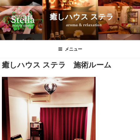
コ
ン
癒しハウス ステラ
テ
aroma & relaxation
ン
ツ
へ
ス
メニュー
キ
癒しハウス ステラ 施術ルーム
ッ
プ