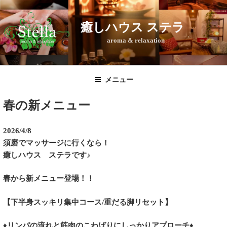
コ
ン
癒しハウス ステラ
テ
aroma & relaxation
ン
ツ
へ
ス
メニュー
キ
春の新メニュー
ッ
プ
2026/4/8
須磨でマッサージに行くなら！
癒しハウス ステラです♪
春から新メニュー登場！！
【下半身スッキリ集中コース/重だる脚リセット】
♦リンパの流れと筋肉のこわばりにしっかりアプローチ♦