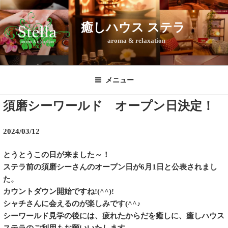
コ
ン
癒しハウス ステラ
テ
aroma & relaxation
ン
ツ
へ
ス
メニュー
キ
須磨シーワールド オープン日決定！
ッ
プ
2024/03/12
とうとうこの日が来ました～！
ステラ前の須磨シーさんのオープン日が6月1日と公表されまし
た。
カウントダウン開始ですね!(^^)!
シャチさんに会えるのが楽しみです(^^♪
シーワールド見学の後には、疲れたからだを癒しに、癒しハウス