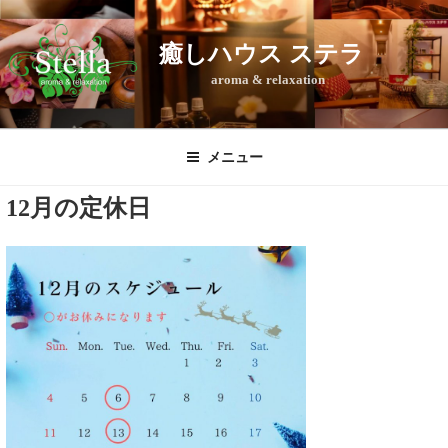
コ
ン
癒しハウス ステラ
テ
aroma & relaxation
ン
ツ
へ
ス
メニュー
キ
12月の定休日
ッ
プ