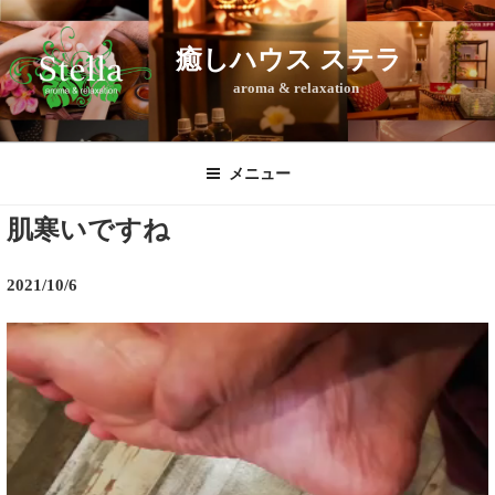
コ
ン
癒しハウス ステラ
テ
aroma & relaxation
ン
ツ
へ
ス
メニュー
キ
肌寒いですね
ッ
プ
2021/10/6